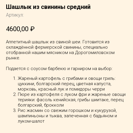
Шашлык из свинины средний
Артикул:
4600,00
₽
Аппетитный шашлык из свиной шеи. Готовится из
охлаждённой фермерской свинины, специально
отобранной нашим мясником на Дорогомиловском
рынке.
Подается с соусом барбекю и гарниром на выбор:
Жареный картофель с грибами и овощи гриль:
цуккини, болгарский перец, цветная капуста,
морковь, красный лук и помидоры черри
Пюре из картофеля с луком фри и жареные овощи
терияки: фасоль кенийская, грибы шиитаке, перец
болгарский, брокколи
Рис жасмин со свежим горошком и кукурузой,
шампиньоны и тыква, запеченная с бадьяном и
луком-шалот