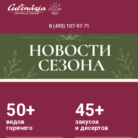
8 (495) 107-97-71
Праздник?
Готовые блюда
с доставкой
по Москве и области
50+
45+
видов
закусок
горячего
и десертов