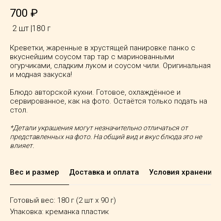
700
₽
2 шт |180 г
Креветки, жаренные в хрустящей панировке панко с
вкуснейшим соусом тар тар с маринованными
огурчиками, сладким луком и соусом чили. Оригинальная
и модная закуска!
Блюдо авторской кухни. Готовое, охлаждённое и
сервированное, как на фото. Остаётся только подать на
стол.
*Детали украшения могут незначительно отличаться от
представленных на фото. На общий вид и вкус блюда это не
влияет.
Вес и размер
Доставка и оплата
Условия хранения
Готовый вес: 180 г (2 шт x 90 г)
Упаковка: креманка пластик