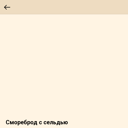
Смореброд с сельдью