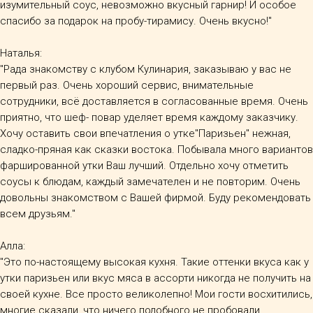
изумительный соус, невозможно вкусный гарнир! И особое
спасибо за подарок на пробу-тирамису. Очень вкусно!"
Наталья:
"Рада знакомству с клубом Кулинария, заказываю у вас не
первый раз. Очень хороший сервис, внимательные
сотрудники, всё доставляется в согласованные время. Очень
приятно, что шеф- повар уделяет время каждому заказчику.
Хочу оставить свои впечатления о утке"Паризьен" нежная,
сладко-пряная как сказки востока. Побывала много вариантов
фаршированной утки Ваш лучший. Отдельно хочу отметить
соусы к блюдам, каждый замечателен и не повторим. Очень
довольны знакомством с Вашей фирмой. Буду рекомендовать
всем друзьям."
Алла:
"Это по-настоящему высокая кухня. Такие оттенки вкуса как у
утки паризьен или вкус мяса в ассорти никогда не получить на
своей кухне. Все просто великолепно! Мои гости восхитились,
многие сказали, что ничего подобного не пробовали.